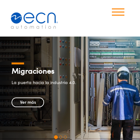
×
Productos
Industrias
Migraciones
Idioma
La puerta hacia la industria 4.0.
Español
Ver más
Ingles