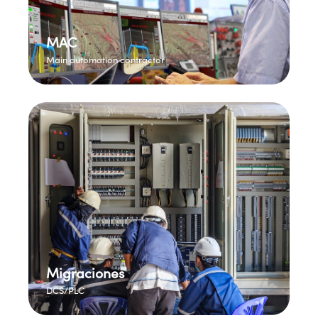
MAC
Main automation contractor
Migraciones
DCS/PLC